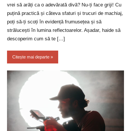
vrei să arăți ca o adevărată divă? Nu-ți face griji! Cu
puțină practică și câteva sfaturi și trucuri de machiaj,
poți să-ți scoți în evidență frumusețea și să
strălucești în lumina reflectoarelor. Așadar, haide să
descoperim cum să te […]
Citește mai departe