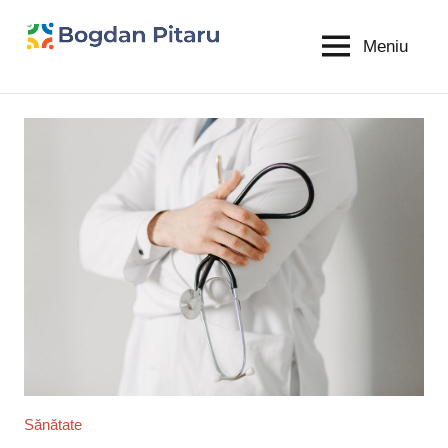
Sari
la
Meniu
Bogdan
blog
conținut
personal
Pitaru
Sănătate