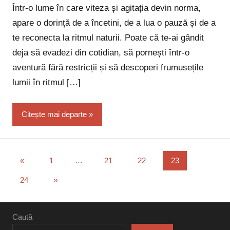
Într-o lume în care viteza și agitația devin norma,
apare o dorință de a încetini, de a lua o pauză și de a
te reconecta la ritmul naturii. Poate că te-ai gândit
deja să evadezi din cotidian, să pornești într-o
aventură fără restricții și să descoperi frumusețile
lumii în ritmul […]
Citește mai departe
Paginație
Articole
«
1
…
21
22
23
anterioare
articole
Articole
24
»
următoare
Caută