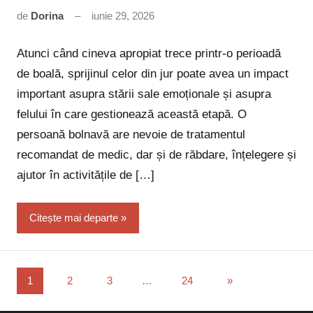
de
Dorina
iunie 29, 2026
Niciun
comentariu
Atunci când cineva apropiat trece printr-o perioadă
de boală, sprijinul celor din jur poate avea un impact
important asupra stării sale emoționale și asupra
felului în care gestionează această etapă. O
persoană bolnavă are nevoie de tratamentul
recomandat de medic, dar și de răbdare, înțelegere și
ajutor în activitățile de […]
Citește mai departe
Paginație
Articole
1
2
3
…
24
»
următoare
articole