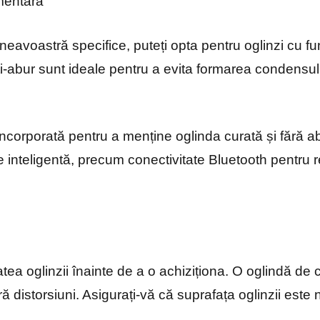
mentară
eavoastră specifice, puteți opta pentru oglinzi cu fun
i-abur sunt ideale pentru a evita formarea condensulu
incorporată pentru a menține oglinda curată și fără abu
e inteligentă, precum conectivitate Bluetooth pentru 
.
itatea oglinzii înainte de a o achiziționa. O oglindă de
ră distorsiuni. Asigurați-vă că suprafața oglinzii este 