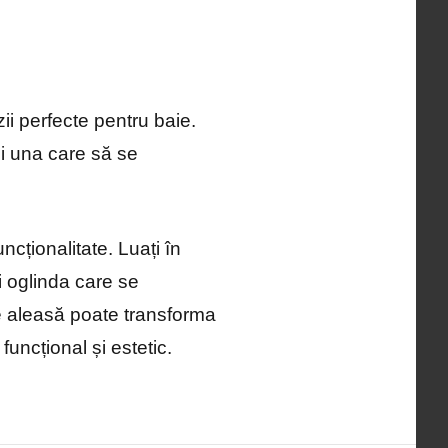
zii perfecte pentru baie.
ăsi una care să se
ncționalitate. Luați în
i oglinda care se
ne aleasă poate transforma
uncțional și estetic.