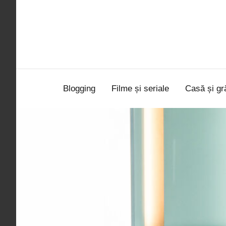
Sari
la
conținut
Blogging
Filme și seriale
Casă și gr