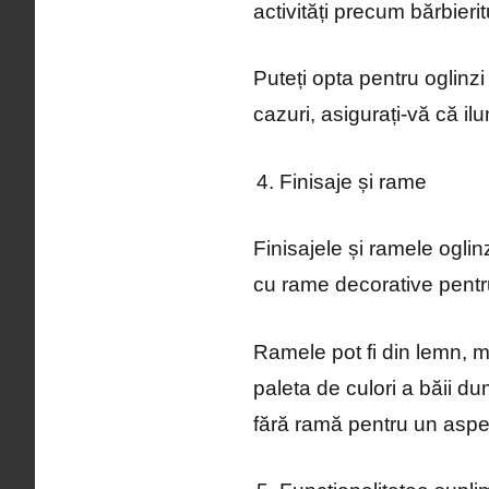
activități precum bărbieritu
Puteți opta pentru oglinzi 
cazuri, asigurați-vă că i
Finisaje și rame
Finisajele și ramele oglin
cu rame decorative pentr
Ramele pot fi din lemn, me
paleta de culori a băii d
fără ramă pentru un aspe