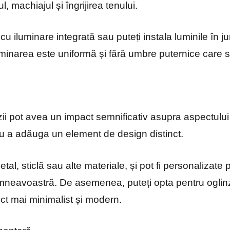
l, machiajul și îngrijirea tenului.
cu iluminare integrată sau puteți instala luminile în ju
luminarea este uniformă și fără umbre puternice care 
zii pot avea un impact semnificativ asupra aspectului 
u a adăuga un element de design distinct.
tal, sticlă sau alte materiale, și pot fi personalizate 
umneavoastră. De asemenea, puteți opta pentru oglinz
ct mai minimalist și modern.