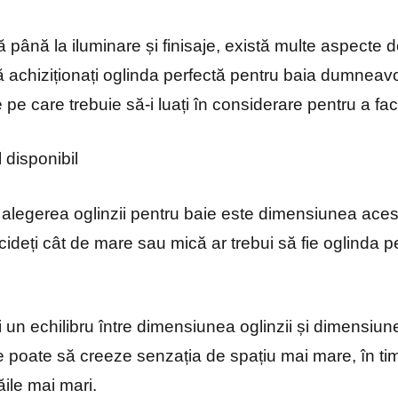
 până la iluminare și finisaje, există multe aspecte d
ă achiziționați oglinda perfectă pentru baia dumneavoa
e pe care trebuie să-i luați în considerare pentru a f
 disponibil
n alegerea oglinzii pentru baie este dimensiunea aces
cideți cât de mare sau mică ar trebui să fie oglinda p
i un echilibru între dimensiunea oglinzii și dimensiun
e poate să creeze senzația de spațiu mai mare, în ti
ăile mai mari.