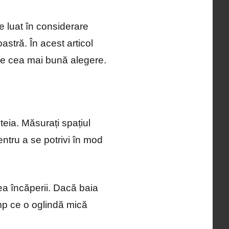
e luat în considerare
stră. În acest articol
ace cea mai bună alegere.
teia. Măsurați spațiul
entru a se potrivi în mod
ea încăperii. Dacă baia
mp ce o oglindă mică