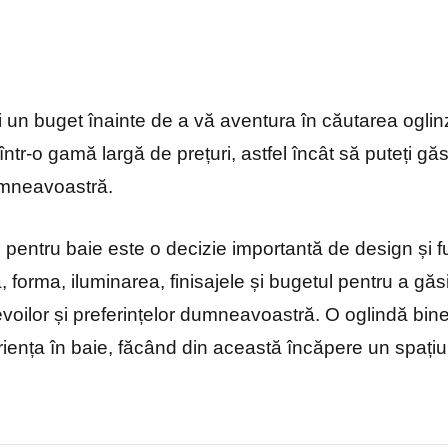
iți un buget înainte de a vă aventura în căutarea oglin
 într-o gamă largă de prețuri, astfel încât să puteți g
umneavoastră.
 pentru baie este o decizie importantă de design și fu
forma, iluminarea, finisajele și bugetul pentru a găs
evoilor și preferințelor dumneavoastră. O oglindă bi
iența în baie, făcând din această încăpere un spațiu f