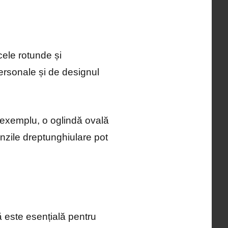
cele rotunde și
ersonale și de designul
e exemplu, o oglindă ovală
nzile dreptunghiulare pot
ă este esențială pentru