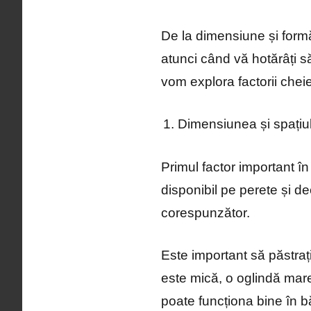
De la dimensiune și formă
atunci când vă hotărâți s
vom explora factorii chei
Dimensiunea și spațiul
Primul factor important î
disponibil pe perete și de
corespunzător.
Este important să păstraț
este mică, o oglindă mar
poate funcționa bine în b