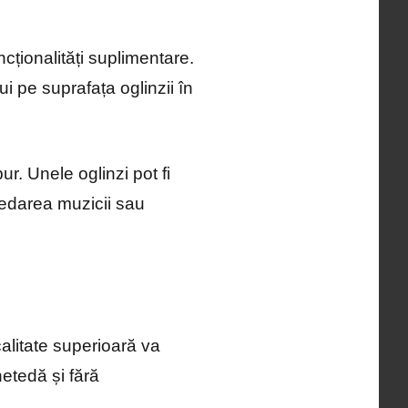
cționalități suplimentare.
i pe suprafața oglinzii în
r. Unele oglinzi pot fi
redarea muzicii sau
 calitate superioară va
netedă și fără