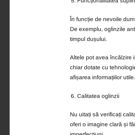
Funcționalitatea supli
În funcție de nevoile dumn
De exemplu, oglinzile ant
timpul dușului.
Altele pot avea încălzire 
chiar dotate cu tehnologi
afișarea informațiilor utile
Calitatea oglinzii
Nu uitați să verificați cal
oferi o imagine clară și fă
imperfecțiuni.