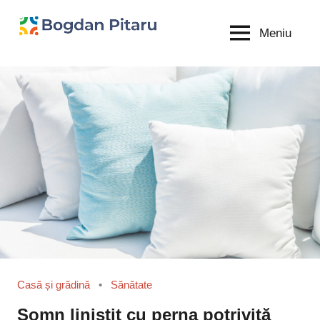
Sari
la
Meniu
Bogdan
blog
conținut
personal
Pitaru
Casă și grădină
Sănătate
Somn liniștit cu perna potrivită