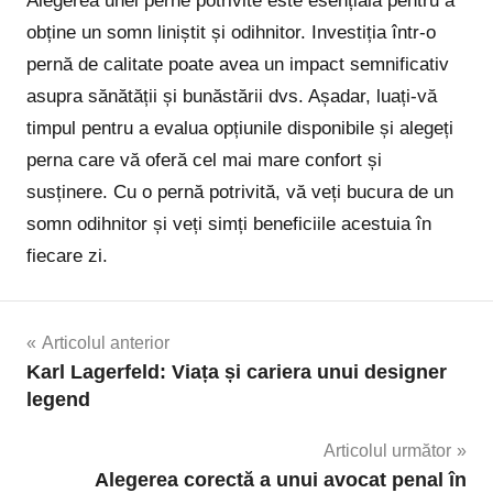
Alegerea unei perne potrivite este esențială pentru a
obține un somn liniștit și odihnitor. Investiția într-o
pernă de calitate poate avea un impact semnificativ
asupra sănătății și bunăstării dvs. Așadar, luați-vă
timpul pentru a evalua opțiunile disponibile și alegeți
perna care vă oferă cel mai mare confort și
susținere. Cu o pernă potrivită, vă veți bucura de un
somn odihnitor și veți simți beneficiile acestuia în
fiecare zi.
Navigare
Articolul anterior
Karl Lagerfeld: Viața și cariera unui designer
în
legend
articole
Articolul următor
Alegerea corectă a unui avocat penal în