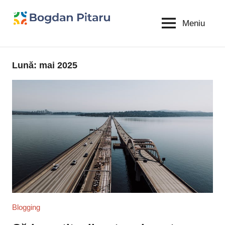
Sari
la
Meniu
Bogdan
blog
conținut
personal
Pitaru
Lună:
mai 2025
Blogging