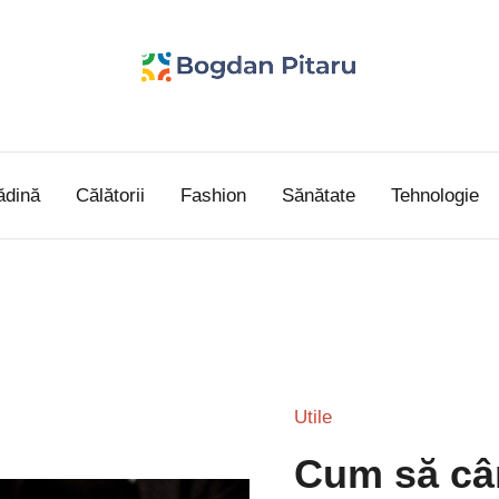
Bogdan
blog
personal
Pitaru
ădină
Călătorii
Fashion
Sănătate
Tehnologie
Utile
Cum să cân