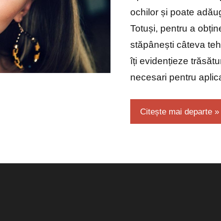
ochilor și poate adău
Totuși, pentru a obțin
stăpânești câteva tehn
îți evidențieze trăsătu
necesari pentru aplic
Citește mai departe