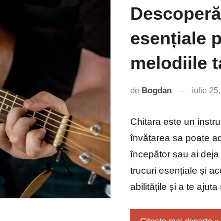
Descoperă 
esențiale 
melodiile t
de
Bogdan
iulie 25
Chitara este un instru
învățarea sa poate adu
începător sau ai deja 
trucuri esențiale și a
abilitățile și a te aju