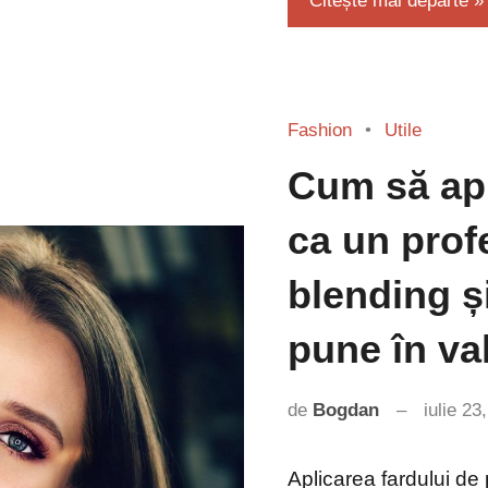
Citește mai departe
Fashion
Utile
Cum să apl
ca un prof
blending și
pune în va
de
Bogdan
iulie 23
Aplicarea fardului d