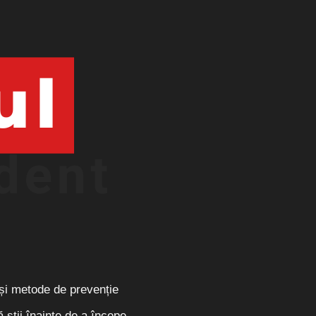
 și metode de prevenție
ă știi înainte de a începe