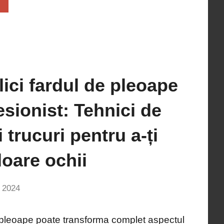
ici fardul de pleoape
esionist: Tehnici de
 trucuri pentru a-ți
loare ochii
, 2024
Niciun
comentariu
e pleoape poate transforma complet aspectul