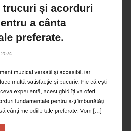
trucuri și acorduri
pentru a cânta
ale preferate.
, 2024
Niciun
comentariu
ment muzical versatil și accesibil, iar
ce multă satisfacție și bucurie. Fie că ești
ceva experiență, acest ghid îți va oferi
corduri fundamentale pentru a-ți îmbunătăți
ta să cânți melodiile tale preferate. Vom […]