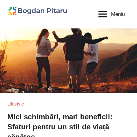
Sari
la
Meniu
Bogdan
blog
conținut
personal
Pitaru
Lifestyle
Mici schimbări, mari beneficii:
Sfaturi pentru un stil de viață
sănătos