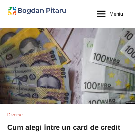
Sari
la
Meniu
Bogdan
blog
conținut
personal
Pitaru
Diverse
Cum alegi între un card de credit