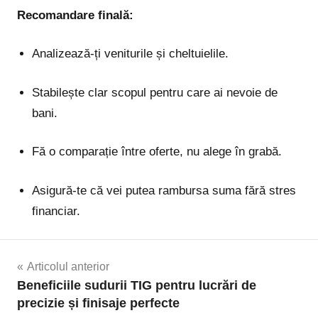
Recomandare finală:
Analizează-ți veniturile și cheltuielile.
Stabilește clar scopul pentru care ai nevoie de
bani.
Fă o comparație între oferte, nu alege în grabă.
Asigură-te că vei putea rambursa suma fără stres
financiar.
Navigare
Articolul anterior
Beneficiile sudurii TIG pentru lucrări de
în
precizie și finisaje perfecte