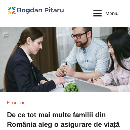
Sari
la
Meniu
Bogdan
blog
conținut
personal
Pitaru
Financiar
De ce tot mai multe familii din
România aleg o asigurare de viață