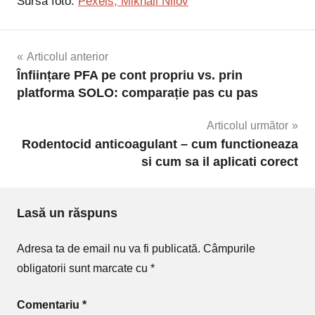
Sursa foto:
Pexels, Mikhail Nilov
Navigare
Articolul anterior
Înființare PFA pe cont propriu vs. prin
în
platforma SOLO: comparație pas cu pas
articole
Articolul următor
Rodentocid anticoagulant – cum functioneaza
si cum sa il aplicati corect
Lasă un răspuns
Adresa ta de email nu va fi publicată.
Câmpurile
obligatorii sunt marcate cu
*
Comentariu
*