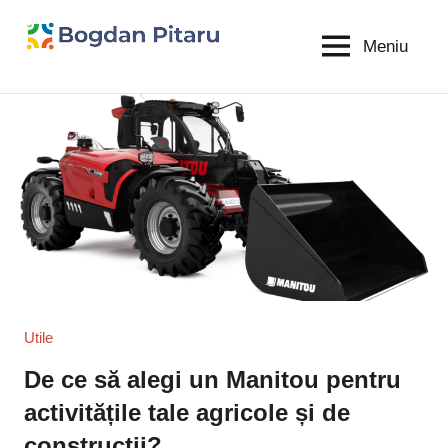
Sari
la
Meniu
Bogdan
blog
conținut
personal
Pitaru
Utile
De ce să alegi un Manitou pentru
activitățile tale agricole și de
construcții?