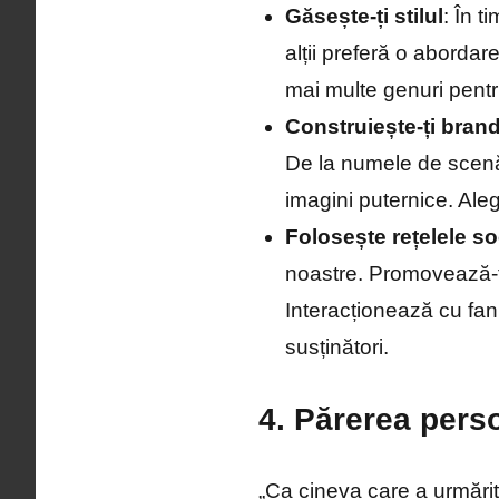
Găsește-ți stilul
: În 
alții preferă o abordar
mai multe genuri pentr
Construiește-ți bran
De la numele de scenă 
imagini puternice. Ale
Folosește rețelele so
noastre. Promovează-ț
Interacționează cu fanii
susținători.
4. Părerea perso
„Ca cineva care a urmărit