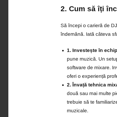
2. Cum să îți în
Să începi o carieră de DJ
îndemână. Iată câteva sfa
1. Investește în echi
pune muzică. Un setup 
software de mixare. Inve
oferi o experiență prof
2. Învață tehnica mix
două sau mai multe pie
trebuie să te familiari
muzicale.