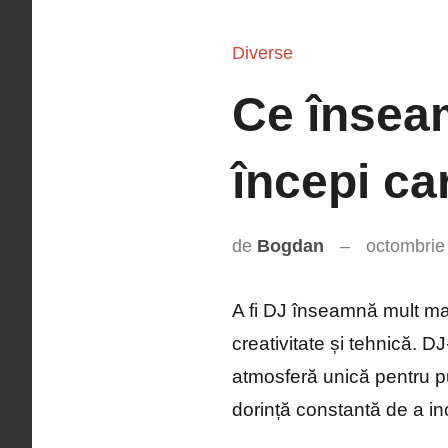
Diverse
Ce înseam
începi ca
de
Bogdan
octombrie
A fi DJ înseamnă mult mai
creativitate și tehnică. 
atmosferă unică pentru pu
dorință constantă de a in