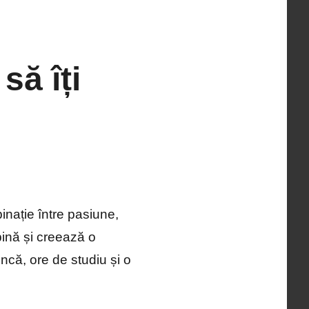
să îți
nație între pasiune,
bină și creează o
ncă, ore de studiu și o