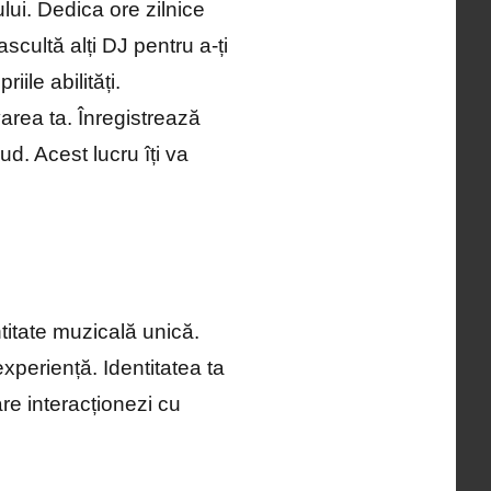
lui. Dedica ore zilnice
scultă alți DJ pentru a-ți
ile abilități.
area ta. Înregistrează
d. Acest lucru îți va
ntitate muzicală unică.
experiență. Identitatea ta
are interacționezi cu