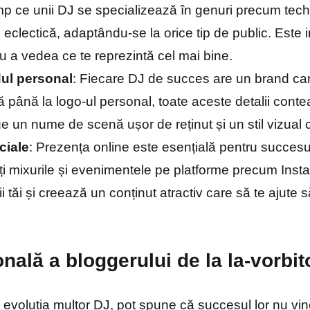
timp ce unii DJ se specializează în genuri precum te
e eclectică, adaptându-se la orice tip de public. Este 
u a vedea ce te reprezintă cel mai bine.
dul personal
: Fiecare DJ de succes are un brand care
până la logo-ul personal, toate aceste detalii conte
ge un nume de scenă ușor de reținut și un stil vizual 
ciale
: Prezența online este esențială pentru succesul
i mixurile și evenimentele pe platforme precum Inst
 tăi și creează un conținut atractiv care să te ajute s
nală a bloggerului de la la-vorbit
 evoluția multor DJ, pot spune că succesul lor nu vi