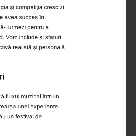
gia și competiția cresc zi
ate avea succes în
să-i urmezi pentru a
. Vom include și sfaturi
ctivă realistă și personală
ri
 fluxul muzical într-un
crearea unei experiențe
au un festival de