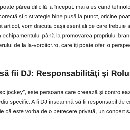
poate părea dificilă la început, mai ales când tehnolo
corectă și o strategie bine pusă la punct, oricine po
t articol, vom discuta pașii esențiali pe care trebuie 
a echipamentului până la promovarea propriului brand
ului de la la-vorbitor.ro, care îți poate oferi o perspe
ă fii DJ: Responsabilități și Rolu
sc jockey”, este persoana care creează și controlează
iu specific. A fi DJ înseamnă să fii responsabil de 
fie că este vorba de o petrecere privată, un concert s