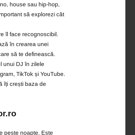
chno, house sau hip-hop,
important să explorezi cât
 îl face recognoscibil.
ază în crearea unei
care să te definească.
 unui DJ în zilele
agram, TikTok și YouTube.
ă îți crești baza de
or.ro
ne peste noapte. Este