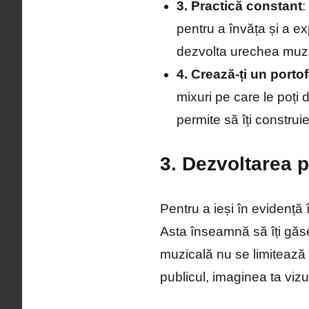
3. Practică constant
:
pentru a învăța și a ex
dezvolta urechea muzica
4. Crează-ți un portof
mixuri pe care le poți
permite să îți construie
3. Dezvoltarea p
Pentru a ieși în evidență î
Asta înseamnă să îți găseș
muzicală nu se limitează d
publicul, imaginea ta vizu