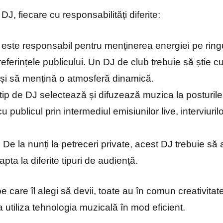
DJ, fiecare cu responsabilități diferite:
 este responsabil pentru menținerea energiei pe ring
referințele publicului. Un DJ de club trebuie să știe 
 și să mențină o atmosferă dinamică.
 tip de DJ selectează și difuzează muzica la posturile 
u publicul prin intermediul emisiunilor live, interviuri
: De la nunți la petreceri private, acest DJ trebuie s
ta la diferite tipuri de audiență.
pe care îl alegi să devii, toate au în comun creativitat
a utiliza tehnologia muzicală în mod eficient.