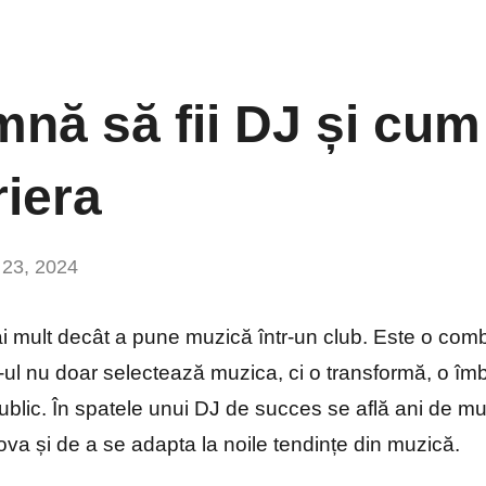
nă să fii DJ și cum 
riera
 23, 2024
Niciun
comentariu
 mult decât a pune muzică într-un club. Este o combi
DJ-ul nu doar selectează muzica, ci o transformă, o îm
blic. În spatele unui DJ de succes se află ani de mu
ova și de a se adapta la noile tendințe din muzică.