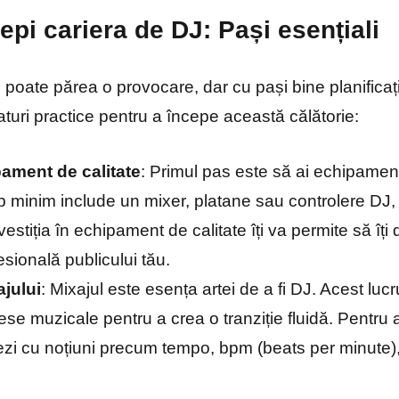
cepi cariera de DJ: Pași esențiali
 poate părea o provocare, dar cu pași bine planificați
turi practice pentru a începe această călătorie:
pament de calitate
: Primul pas este să ai echipamen
minim include un mixer, platane sau controlere DJ, c
stiția în echipament de calitate îți va permite să îți de
esională publicului tău.
ajului
: Mixajul este esența artei de a fi DJ. Acest lu
se muzicale pentru a crea o tranziție fluidă. Pentru 
zezi cu noțiuni precum tempo, bpm (beats per minute),