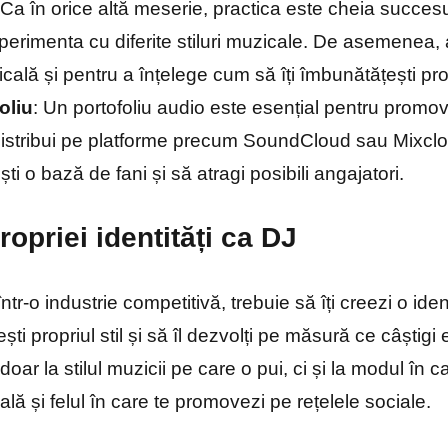
 Ca în orice altă meserie, practica este cheia succesu
perimenta cu diferite stiluri muzicale. De asemenea, a
lă și pentru a înțelege cum să îți îmbunătățești propri
oliu
: Un portofoliu audio este esențial pentru promov
 distribui pe platforme precum SoundCloud sau Mixclou
ști o bază de fani și să atragi posibili angajatori.
ropriei identități ca DJ
ntr-o industrie competitivă, trebuie să îți creezi o ide
ti propriul stil și să îl dezvolți pe măsură ce câștigi 
oar la stilul muzicii pe care o pui, ci și la modul în c
ală și felul în care te promovezi pe rețelele sociale.