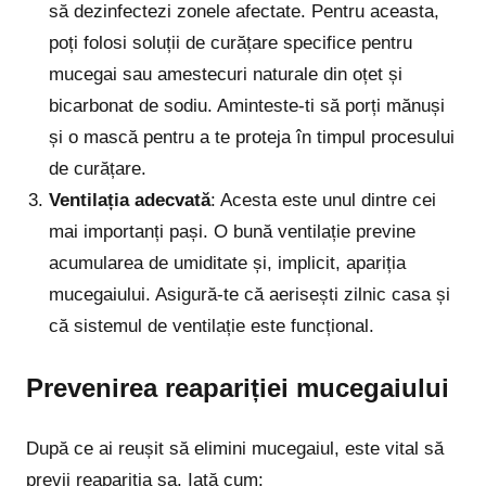
să dezinfectezi zonele afectate. Pentru aceasta,
poți folosi soluții de curățare specifice pentru
mucegai sau amestecuri naturale din oțet și
bicarbonat de sodiu. Aminteste-ti să porți mănuși
și o mască pentru a te proteja în timpul procesului
de curățare.
Ventilația adecvată
: Acesta este unul dintre cei
mai importanți pași. O bună ventilație previne
acumularea de umiditate și, implicit, apariția
mucegaiului. Asigură-te că aerisești zilnic casa și
că sistemul de ventilație este funcțional.
Prevenirea reapariției mucegaiului
După ce ai reușit să elimini mucegaiul, este vital să
previi reapariția sa. Iată cum: