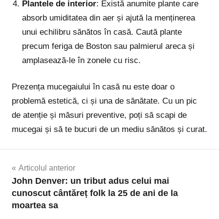
Plantele de interior
: Există anumite plante care
absorb umiditatea din aer și ajută la menținerea
unui echilibru sănătos în casă. Caută plante
precum feriga de Boston sau palmierul areca și
amplasează-le în zonele cu risc.
Prezența mucegaiului în casă nu este doar o
problemă estetică, ci și una de sănătate. Cu un pic
de atenție și măsuri preventive, poți să scapi de
mucegai și să te bucuri de un mediu sănătos și curat.
Navigare
Articolul anterior
John Denver: un tribut adus celui mai
în
cunoscut cântăreț folk la 25 de ani de la
moartea sa
articole