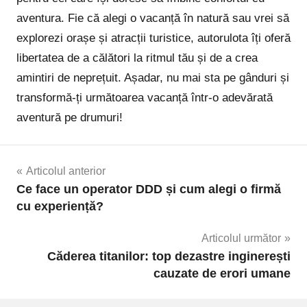
aventura. Fie că alegi o vacanță în natură sau vrei să
explorezi orașe și atracții turistice, autorulota îți oferă
libertatea de a călători la ritmul tău și de a crea
amintiri de neprețuit. Așadar, nu mai sta pe gânduri și
transformă-ți următoarea vacanță într-o adevărată
aventură pe drumuri!
Navigare
Articolul anterior
Ce face un operator DDD și cum alegi o firmă
în
cu experiență?
articole
Articolul următor
Căderea titanilor: top dezastre inginerești
cauzate de erori umane