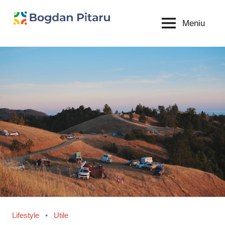
Sari
la
Meniu
Bogdan
blog
conținut
personal
Pitaru
Lifestyle
Utile