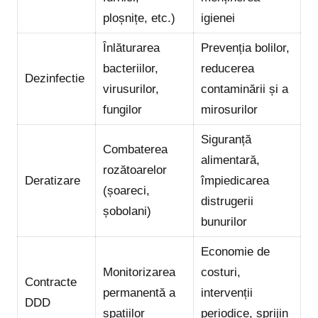
ploșnițe, etc.)
igienei
Înlăturarea
Prevenția bolilor,
bacteriilor,
reducerea
Dezinfectie
virusurilor,
contaminării și a
fungilor
mirosurilor
Siguranță
Combaterea
alimentară,
rozătoarelor
Deratizare
împiedicarea
(șoareci,
distrugerii
șobolani)
bunurilor
Economie de
Monitorizarea
costuri,
Contracte
permanentă a
intervenții
DDD
spațiilor
periodice, sprijin