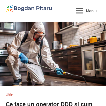
Sari
la
Meniu
Bogdan
blog
conținut
personal
Pitaru
Utile
Ce face un operator DDD și cum