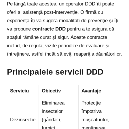
Pe lângă toate acestea, un operator DDD îți poate
oferi și asistență post-intervenție. O firmă cu
experiență îți va sugera modalități de prevenție și îți
va propune
contracte DDD
pentru a te asigura că
spațiul rămâne curat și sigur. Aceste contracte
includ, de regulă, vizite periodice de evaluare și
întreținere, astfel încât să eviți reapariția dăunătorilor.
Principalele servicii DDD
Serviciu
Obiectiv
Avantaje
Eliminarea
Protecție
insectelor
împotriva
Dezinsectie
(gândaci,
mușcăturilor,
furnici,
menținerea