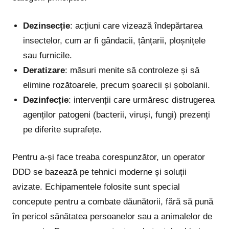
Dezinsecție
: acțiuni care vizează îndepărtarea
insectelor, cum ar fi gândacii, țânțarii, ploșnițele
sau furnicile.
Deratizare
: măsuri menite să controleze și să
elimine rozătoarele, precum șoarecii și șobolanii.
Dezinfecție
: intervenții care urmăresc distrugerea
agenților patogeni (bacterii, viruși, fungi) prezenți
pe diferite suprafețe.
Pentru a-și face treaba corespunzător, un operator
DDD se bazează pe tehnici moderne și soluții
avizate. Echipamentele folosite sunt special
concepute pentru a combate dăunătorii, fără să pună
în pericol sănătatea persoanelor sau a animalelor de