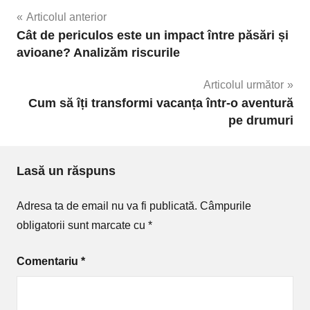
Navigare
Articolul anterior
Cât de periculos este un impact între păsări și
în
avioane? Analizăm riscurile
articole
Articolul următor
Cum să îți transformi vacanța într-o aventură
pe drumuri
Lasă un răspuns
Adresa ta de email nu va fi publicată.
Câmpurile
obligatorii sunt marcate cu
*
Comentariu
*