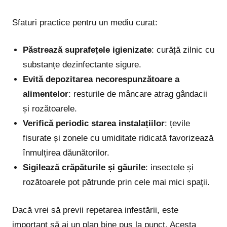
Sfaturi practice pentru un mediu curat:
Păstrează suprafețele igienizate
: curăță zilnic cu
substanțe dezinfectante sigure.
Evită depozitarea necorespunzătoare a
alimentelor
: resturile de mâncare atrag gândacii
și rozătoarele.
Verifică periodic starea instalațiilor
: țevile
fisurate și zonele cu umiditate ridicată favorizează
înmulțirea dăunătorilor.
Sigilează crăpăturile și găurile
: insectele și
rozătoarele pot pătrunde prin cele mai mici spații.
Dacă vrei să previi repetarea infestării, este
important să ai un plan bine pus la punct. Acesta