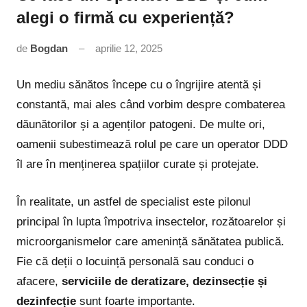
alegi o firmă cu experiență?
de
Bogdan
aprilie 12, 2025
Niciun
comentariu
Un mediu sănătos începe cu o îngrijire atentă și
constantă, mai ales când vorbim despre combaterea
dăunătorilor și a agenților patogeni. De multe ori,
oamenii subestimează rolul pe care un operator DDD
îl are în menținerea spațiilor curate și protejate.
În realitate, un astfel de specialist este pilonul
principal în lupta împotriva insectelor, rozătoarelor și
microorganismelor care amenință sănătatea publică.
Fie că deții o locuință personală sau conduci o
afacere,
serviciile de deratizare, dezinsecție și
dezinfecție
sunt foarte importante.