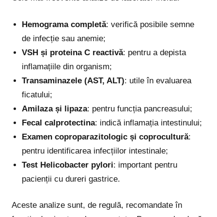
Hemograma completă
: verifică posibile semne
de infecție sau anemie;
VSH și proteina C reactivă
: pentru a depista
inflamațiile din organism;
Transaminazele (AST, ALT)
: utile în evaluarea
ficatului;
Amilaza și lipaza
: pentru funcția pancreasului;
Fecal calprotectina
: indică inflamația intestinului;
Examen coproparazitologic și coprocultură
:
pentru identificarea infecțiilor intestinale;
Test Helicobacter pylori
: important pentru
pacienții cu dureri gastrice.
Aceste analize sunt, de regulă, recomandate în