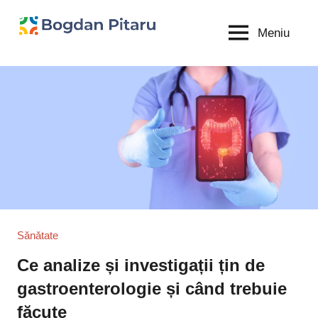
Sari
la
Meniu
Bogdan
blog
conținut
personal
Pitaru
Sănătate
Ce analize și investigații țin de
gastroenterologie și când trebuie
făcute