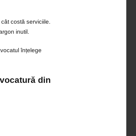
cât costă serviciile.
rgon inutil.
avocatul înțelege
avocatură din