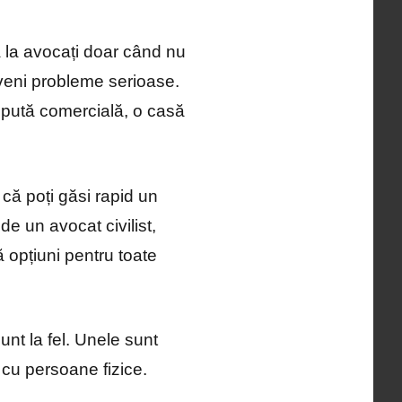
ă la avocați doar când nu
eveni probleme serioase.
spută comercială, o casă
că poți găsi rapid un
de un avocat civilist,
 opțiuni pentru toate
unt la fel. Unele sunt
r cu persoane fizice.