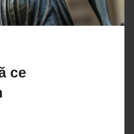
tă ce
n