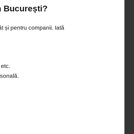
n București?
t și pentru companii. Iată
 etc.
ersonală.