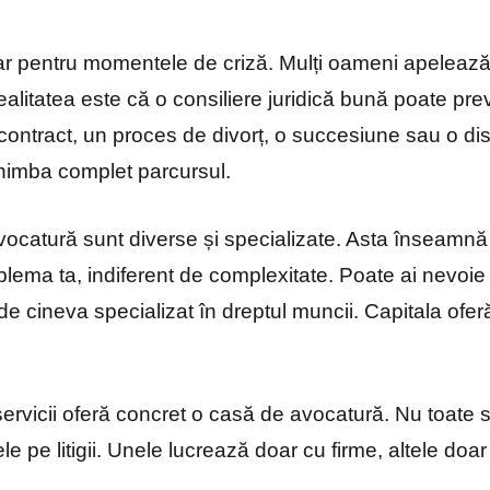
comentariu
oar pentru momentele de criză. Mulți oameni apeleaz
realitatea este că o consiliere juridică bună poate pr
contract, un proces de divorț, o succesiune sau o di
chimba complet parcursul.
vocatură sunt diverse și specializate. Asta înseamnă 
blema ta, indiferent de complexitate. Poate ai nevoie 
e cineva specializat în dreptul muncii. Capitala oferă
servicii oferă concret o casă de avocatură. Nu toate s
le pe litigii. Unele lucrează doar cu firme, altele doa