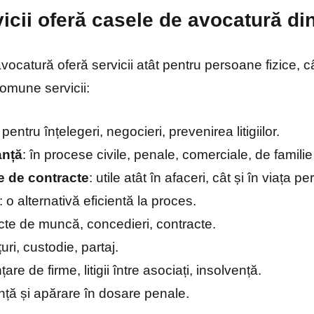
vicii oferă casele de avocatură di
ocatură oferă servicii atât pentru persoane fizice, câ
comune servicii:
: pentru înțelegeri, negocieri, prevenirea litigiilor.
anță
: în procese civile, penale, comerciale, de familie
e de contracte
: utile atât în afaceri, cât și în viața p
: o alternativă eficientă la proces.
icte de muncă, concedieri, contracte.
țuri, custodie, partaj.
ințare de firme, litigii între asociați, insolvență.
nță și apărare în dosare penale.