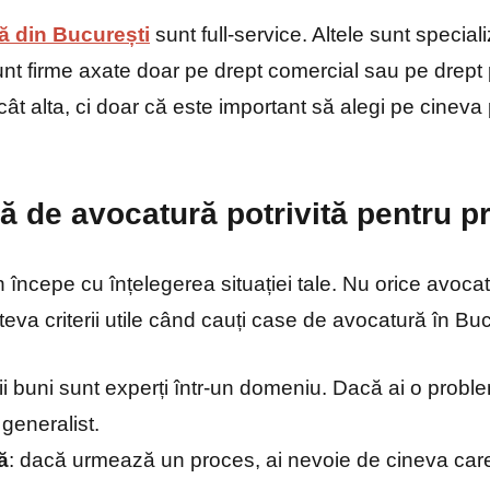
ă din București
sunt full-service. Altele sunt special
t firme axate doar pe drept comercial sau pe drept
t alta, ci doar că este important să alegi pe cineva p
ă de avocatură potrivită pentru p
începe cu înțelegerea situației tale. Nu orice avocat
teva criterii utile când cauți case de avocatură în Buc
ii buni sunt experți într-un domeniu. Dacă ai o probl
generalist.
ă
: dacă urmează un proces, ai nevoie de cineva care a