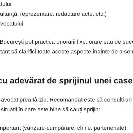
tului
ultanță, reprezentare, redactare acte, etc.)
vocatului
ucurești pot practica onorarii fixe, orare sau de suc
rtant să clarifici toate aceste aspecte înainte de a s
cu adevărat de sprijinul unei cas
avocat prea târziu. Recomandat este să consulți un s
ituații în care este bine să cauți sprijin:
portant (vânzare-cumpărare, chirie, parteneriate)