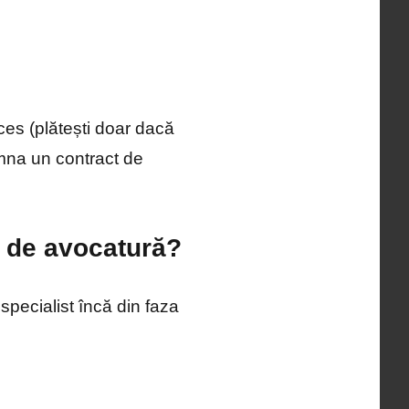
ces (plătești doar dacă
emna un contract de
e de avocatură?
pecialist încă din faza