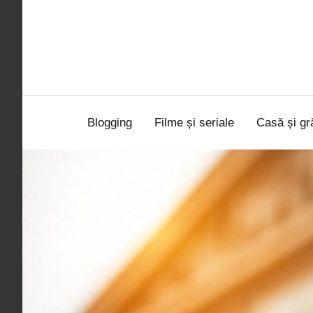
Sari
la
conținut
Blogging
Filme și seriale
Casă și gr