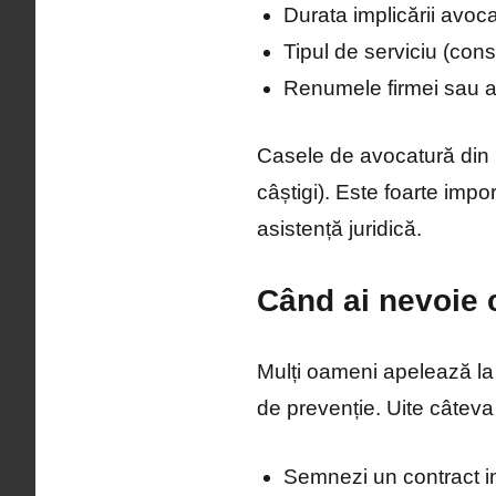
Durata implicării avoca
Tipul de serviciu (cons
Renumele firmei sau a
Casele de avocatură din B
câștigi). Este foarte impo
asistență juridică.
Când ai nevoie 
Mulți oameni apelează la 
de prevenție. Uite câteva s
Semnezi un contract im