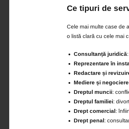
Ce tipuri de ser
Cele mai multe case de av
o listă clară cu cele mai 
Consultanță juridică
Reprezentare în inst
Redactare și revizuir
Mediere și negociere
Dreptul muncii
: confl
Dreptul familiei
: divor
Drept comercial
: înfi
Drept penal
: consulta