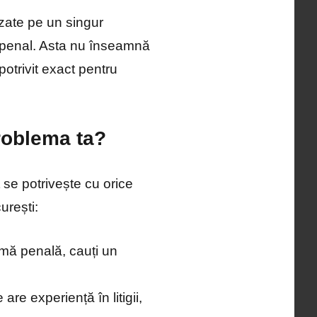
izate pe un singur
 penal. Asta nu înseamnă
otrivit exact pentru
roblema ta?
 se potrivește cu orice
urești:
emă penală, cauți un
re experiență în litigii,