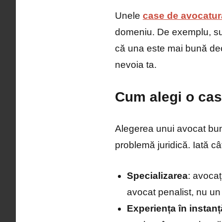
Unele
case de avocatur
domeniu. De exemplu, sun
că una este mai bună decâ
nevoia ta.
Cum alegi o cas
Alegerea unui avocat bun 
problemă juridică. Iată câ
Specializarea
: avocaț
avocat penalist, nu un 
Experiența în instanț