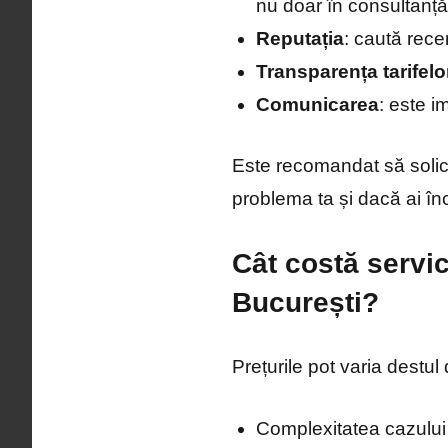
nu doar în consultanță
Reputația
: caută recen
Transparența tarifelo
Comunicarea
: este i
Este recomandat să soliciț
problema ta și dacă ai în
Cât costă servic
București?
Prețurile pot varia destul
Complexitatea cazului