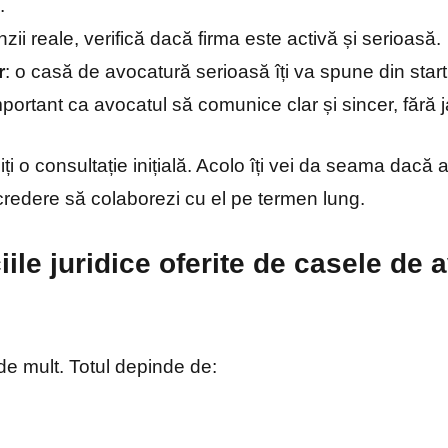
.
zii reale, verifică dacă firma este activă și serioasă.
r
: o casă de avocatură serioasă îți va spune din start 
mportant ca avocatul să comunice clar și sincer, fără ja
i o consultație inițială. Acolo îți vei da seama dacă 
credere să colaborezi cu el pe termen lung.
iile juridice oferite de casele de 
 de mult. Totul depinde de: