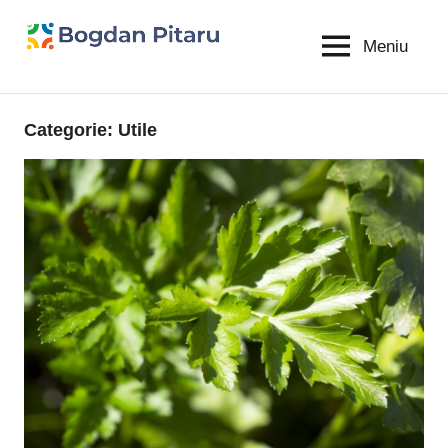
Sari
la
Meniu
Bogdan
blog
conținut
personal
Pitaru
Categorie:
Utile