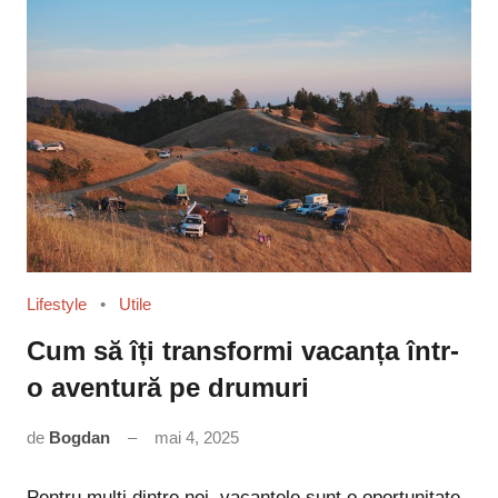
Lifestyle
Utile
Cum să îți transformi vacanța într-
o aventură pe drumuri
de
Bogdan
mai 4, 2025
Niciun
comentariu
Pentru mulți dintre noi, vacanțele sunt o oportunitate