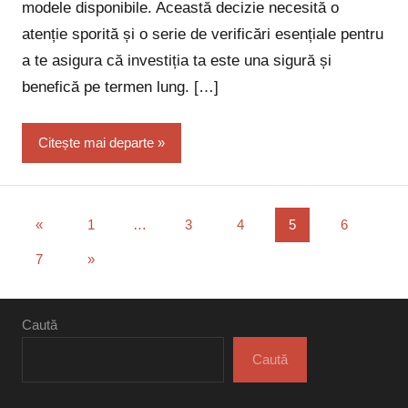
modele disponibile. Această decizie necesită o
atenție sporită și o serie de verificări esențiale pentru
a te asigura că investiția ta este una sigură și
benefică pe termen lung. […]
Citește mai departe
Paginație
Articole
«
1
…
3
4
5
6
anterioare
articole
Articole
7
»
următoare
Caută
Caută