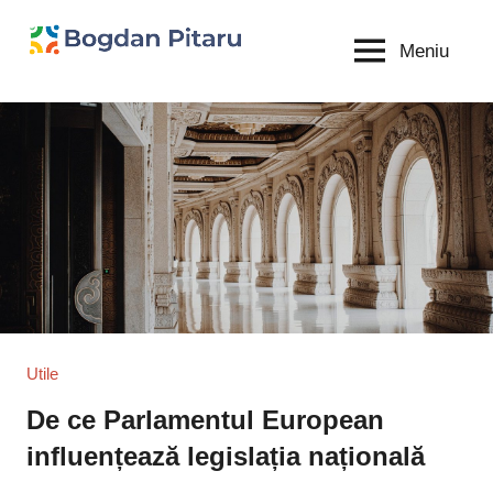
Sari
la
Meniu
Bogdan
blog
conținut
personal
Pitaru
Utile
De ce Parlamentul European
influențează legislația națională