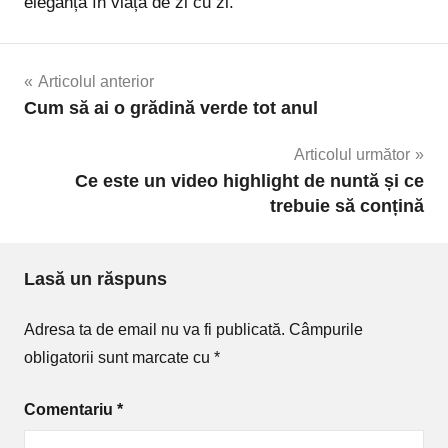
eleganță în viața de zi cu zi.
Navigare
Articolul anterior
Cum să ai o grădină verde tot anul
în
Articolul următor
articole
Ce este un video highlight de nuntă și ce
trebuie să conțină
Lasă un răspuns
Adresa ta de email nu va fi publicată.
Câmpurile
obligatorii sunt marcate cu
*
Comentariu
*