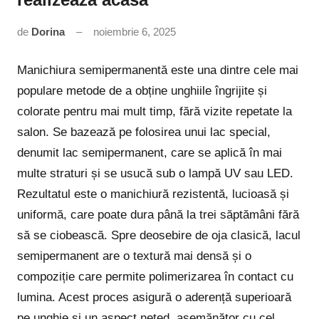
de
Dorina
noiembrie 6, 2025
Niciun
comentariu
Manichiura semipermanentă este una dintre cele mai
populare metode de a obține unghiile îngrijite și
colorate pentru mai mult timp, fără vizite repetate la
salon. Se bazează pe folosirea unui lac special,
denumit lac semipermanent, care se aplică în mai
multe straturi și se usucă sub o lampă UV sau LED.
Rezultatul este o manichiură rezistentă, lucioasă și
uniformă, care poate dura până la trei săptămâni fără
să se ciobească. Spre deosebire de oja clasică, lacul
semipermanent are o textură mai densă și o
compoziție care permite polimerizarea în contact cu
lumina. Acest proces asigură o aderență superioară
pe unghie și un aspect neted, asemănător cu cel