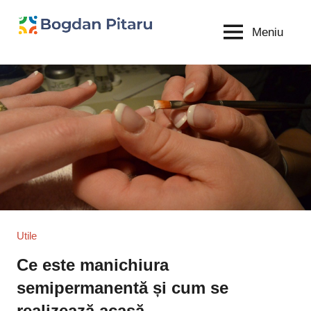
Sari
la
Meniu
Bogdan
blog
conținut
personal
Pitaru
Utile
Ce este manichiura
semipermanentă și cum se
realizează acasă