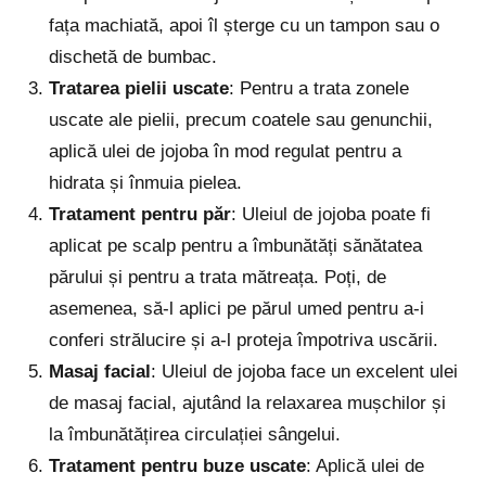
fața machiată, apoi îl șterge cu un tampon sau o
dischetă de bumbac.
Tratarea pielii uscate
: Pentru a trata zonele
uscate ale pielii, precum coatele sau genunchii,
aplică ulei de jojoba în mod regulat pentru a
hidrata și înmuia pielea.
Tratament pentru păr
: Uleiul de jojoba poate fi
aplicat pe scalp pentru a îmbunătăți sănătatea
părului și pentru a trata mătreața. Poți, de
asemenea, să-l aplici pe părul umed pentru a-i
conferi strălucire și a-l proteja împotriva uscării.
Masaj facial
: Uleiul de jojoba face un excelent ulei
de masaj facial, ajutând la relaxarea mușchilor și
la îmbunătățirea circulației sângelui.
Tratament pentru buze uscate
: Aplică ulei de