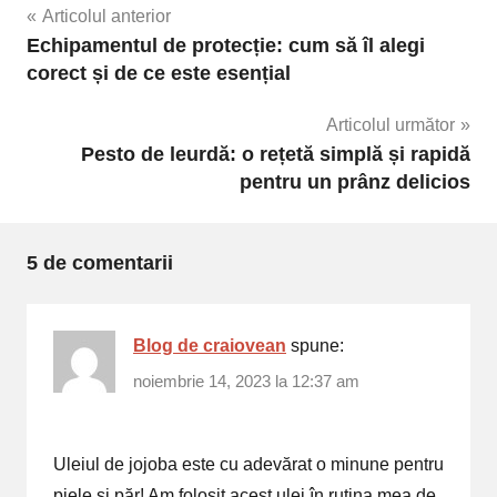
Navigare
Articolul anterior
Echipamentul de protecție: cum să îl alegi
în
corect și de ce este esențial
articole
Articolul următor
Pesto de leurdă: o rețetă simplă și rapidă
pentru un prânz delicios
5 de comentarii
Blog de craiovean
spune:
noiembrie 14, 2023 la 12:37 am
Uleiul de jojoba este cu adevărat o minune pentru
piele și păr! Am folosit acest ulei în rutina mea de