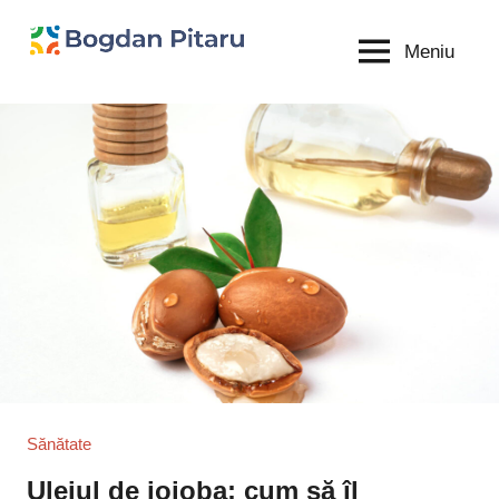
Sari
la
Meniu
Bogdan
blog
conținut
personal
Pitaru
Sănătate
Uleiul de jojoba: cum să îl