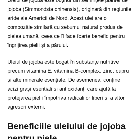
Uleiul de jojoba este obținut din semințele plantei de
jojoba (Simmondsia chinensis), originară din regiunile
aride ale Americii de Nord. Acest ulei are o
compoziție similară cu sebumul natural produs de
pielea umană, ceea ce îl face foarte benefic pentru
îngrijirea pielii și a părului.
Uleiul de jojoba este bogat în substanțe nutritive
precum vitamina E, vitamina B-complex, zinc, cupru
și alte minerale esențiale. De asemenea, conține
acizi grași esențiali și antioxidanți care ajută la
protejarea pielii împotriva radicalilor liberi și a altor
agresori externi.
Beneficiile uleiului de jojoba
pentru piele