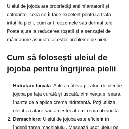
Uleiul de jojoba are proprietăți antiinflamatorii și
calmante, ceea ce îl face excelent pentru a trata
iritațiile pielii, cum ar fi eczemele sau dermatitele.
Poate ajuta la reducerea roșeții și a senzației de
mâncărime asociate acestor probleme de piele.
Cum să folosești uleiul de
jojoba pentru îngrijirea pielii
Hidratare facială
: Aplică câteva picături de ulei de
jojoba pe fața curată și uscată, dimineața și seara,
înainte de a aplica crema hidratantă. Poți utiliza
uleiul ca atare sau amestecat cu crema obișnuită.
Demachiere
: Uleiul de jojoba este eficient în
îndepărtarea machiajului. Masează ușor uleiul pe