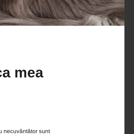
ca mea
eu necuvântător sunt