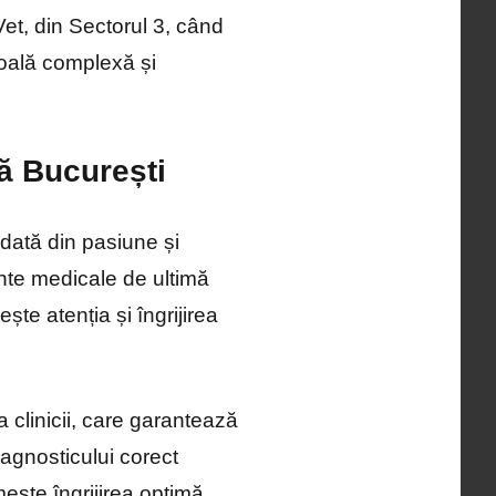
et, din Sectorul 3, când
boală complexă și
ră București
dată din pasiune și
nte medicale de ultimă
ște atenția și îngrijirea
 clinicii, care garantează
diagnosticului corect
ește îngrijirea optimă.