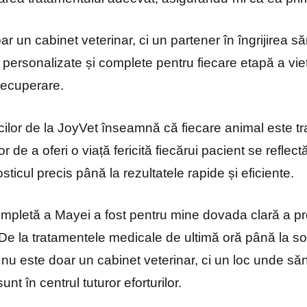
r un cabinet veterinar, ci un partener în îngrijirea să
 personalizate și complete pentru fiecare etapă a vieț
 recuperare.
cilor de la JoyVet înseamnă că fiecare animal este tr
 de a oferi o viață fericită fiecărui pacient se reflect
nosticul precis până la rezultatele rapide și eficiente.
mpletă a Mayei a fost pentru mine dovada clară a pro
De la tratamentele medicale de ultimă oră până la sol
 nu este doar un cabinet veterinar, ci un loc unde săn
t în centrul tuturor eforturilor.