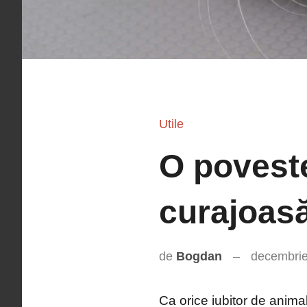
Utile
O povest
curajoas
de
Bogdan
decembrie
Ca orice iubitor de anima