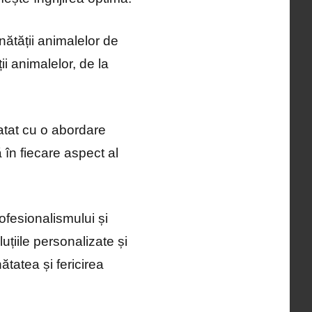
nătății animalelor de
ii animalelor, de la
atat cu o abordare
ă în fiecare aspect al
fesionalismului și
uțiile personalizate și
ătatea și fericirea