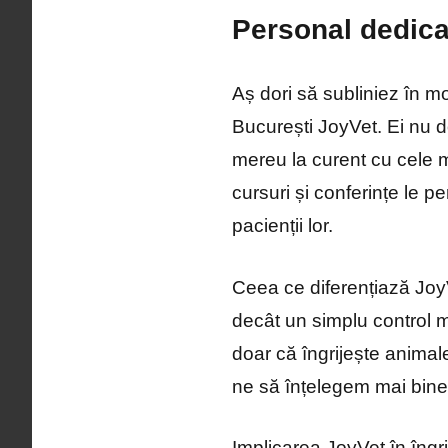
Personal dedica
Aș dori să subliniez în m
București JoyVet. Ei nu d
mereu la curent cu cele m
cursuri și conferințe le p
pacienții lor.
Ceea ce diferențiază JoyV
decât un simplu control me
doar că îngrijește animale
ne să înțelegem mai bine 
Implicarea JoyVet în îngri