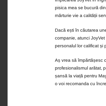
pisica mea se bucură din
mărturie vie a calității serv
Dacă ești în căutarea une
companie, atunci JoyVet e
personalul lor calificat ș
Aș vrea să împărtășesc c
profesionalismul arătat, 
șansă la viață pentru May
o voi recomanda cu încred