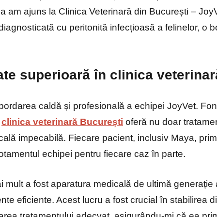
a am ajuns la Clinica Veterinară din București – JoyV
iagnosticată cu peritonită infecțioasă a felinelor, o 
tate superioară în clinica veterina
bordarea caldă și profesională a echipei JoyVet. Fon
,
clinica veterinară București
oferă nu doar tratame
cală impecabilă. Fiecare pacient, inclusiv Maya, prime
tamentul echipei pentru fiecare caz în parte.
 mult a fost aparatura medicală de ultimă generație a
nte eficiente. Acest lucru a fost crucial în stabilirea 
carea tratamentului adecvat, asigurându-mi că ea prim