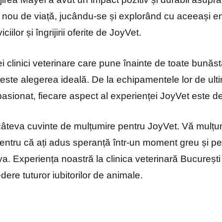
 nou de viață, jucându-se și explorând cu aceeași en
iciilor și îngrijirii oferite de JoyVet.
i clinici veterinare care pune înainte de toate bunăs
ste alegerea ideală. De la echipamentele lor de ulti
i pasionat, fiecare aspect al experienței JoyVet este d
âteva cuvinte de mulțumire pentru JoyVet. Vă mulțum
pentru că ați adus speranță într-un moment greu și pen
a. Experiența noastră la clinica veterinară Bucureșt
ere tuturor iubitorilor de animale.