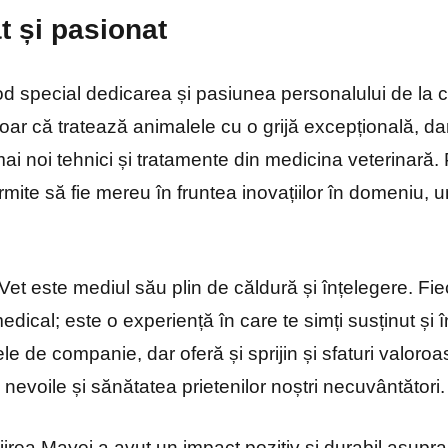
t și pasionat
od special dedicarea și pasiunea personalului de la c
oar că tratează animalele cu o grijă excepțională, da
ai noi tehnici și tratamente din medicina veterinară. 
ermite să fie mereu în fruntea inovațiilor în domeniu, 
et este mediul său plin de căldură și înțelegere. Fiec
dical; este o experiență în care te simți susținut și 
le de companie, dar oferă și sprijin și sfaturi valoroas
nevoile și sănătatea prietenilor noștri necuvântători.
jirea Mayei a avut un impact pozitiv și durabil asupra