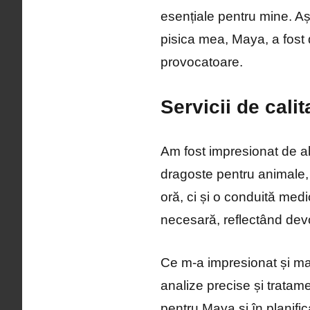
esențiale pentru mine. Aș
pisica mea, Maya, a fost d
provocatoare.
Servicii de cali
Am fost impresionat de a
dragoste pentru animale
oră, ci și o conduită medi
necesară, reflectând devo
Ce m-a impresionat și mai
analize precise și tratame
pentru Maya și în planifi