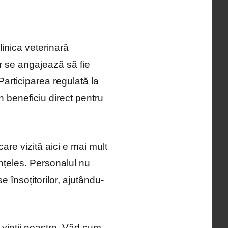
linica veterinară
r se angajează să fie
Participarea regulată la
un beneficiu direct pentru
are vizită aici e mai mult
înțeles. Personalul nu
e însoțitorilor, ajutându-
 vieții noastre. Văd cum