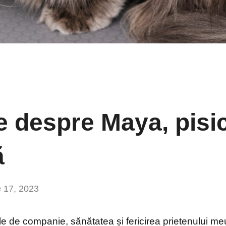
e despre Maya, pisi
ă
 17, 2023
Niciun
comentariu
le de companie, sănătatea și fericirea prietenului m