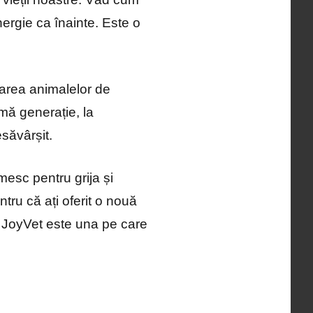
ergie ca înainte. Este o
tarea animalelor de
mă generație, la
esăvârșit.
esc pentru grija și
tru că ați oferit o nouă
i JoyVet este una pe care