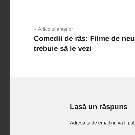
Navigare
Articolul anterior
Comedii de râs: Filme de neui
în
trebuie să le vezi
articole
Lasă un răspuns
Adresa ta de email nu va fi pub