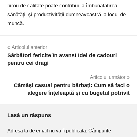
birou de calitate poate contribui la îmbunătățirea
sănătății și productivității dumneavoastră la locul de
muncă.
Navigare
Articolul anterior
Sărbători fericite în avans! Idei de cadouri
în
pentru cei dragi
articole
Articolul următor
Cămăși casual pentru bărbați: Cum să faci o
alegere înțeleaptă și cu bugetul potrivit
Lasă un răspuns
Adresa ta de email nu va fi publicată.
Câmpurile