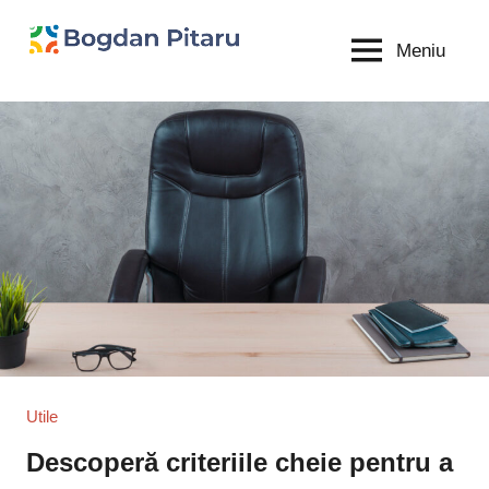
Sari
la
Meniu
Bogdan
blog
conținut
personal
Pitaru
Utile
Descoperă criteriile cheie pentru a