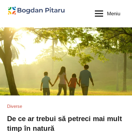
Sari
la
Meniu
Bogdan
blog
conținut
personal
Pitaru
Diverse
De ce ar trebui să petreci mai mult
timp în natură