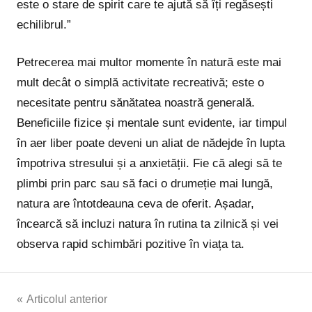
este o stare de spirit care te ajută să îți regăsești
echilibrul.”
Petrecerea mai multor momente în natură este mai
mult decât o simplă activitate recreativă; este o
necesitate pentru sănătatea noastră generală.
Beneficiile fizice și mentale sunt evidente, iar timpul
în aer liber poate deveni un aliat de nădejde în lupta
împotriva stresului și a anxietății. Fie că alegi să te
plimbi prin parc sau să faci o drumeție mai lungă,
natura are întotdeauna ceva de oferit. Așadar,
încearcă să incluzi natura în rutina ta zilnică și vei
observa rapid schimbări pozitive în viața ta.
Navigare
Articolul anterior