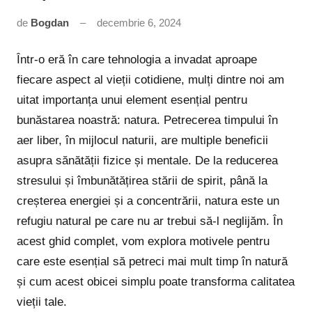
de
Bogdan
decembrie 6, 2024
Niciun
comentariu
Într-o eră în care tehnologia a invadat aproape
fiecare aspect al vieții cotidiene, mulți dintre noi am
uitat importanța unui element esențial pentru
bunăstarea noastră: natura. Petrecerea timpului în
aer liber, în mijlocul naturii, are multiple beneficii
asupra sănătății fizice și mentale. De la reducerea
stresului și îmbunătățirea stării de spirit, până la
creșterea energiei și a concentrării, natura este un
refugiu natural pe care nu ar trebui să-l neglijăm. În
acest ghid complet, vom explora motivele pentru
care este esențial să petreci mai mult timp în natură
și cum acest obicei simplu poate transforma calitatea
vieții tale.