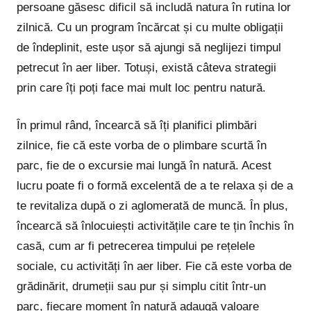
persoane găsesc dificil să includă natura în rutina lor
zilnică. Cu un program încărcat și cu multe obligații
de îndeplinit, este ușor să ajungi să neglijezi timpul
petrecut în aer liber. Totuși, există câteva strategii
prin care îți poți face mai mult loc pentru natură.
În primul rând, încearcă să îți planifici plimbări
zilnice, fie că este vorba de o plimbare scurtă în
parc, fie de o excursie mai lungă în natură. Acest
lucru poate fi o formă excelentă de a te relaxa și de a
te revitaliza după o zi aglomerată de muncă. În plus,
încearcă să înlocuiești activitățile care te țin închis în
casă, cum ar fi petrecerea timpului pe rețelele
sociale, cu activități în aer liber. Fie că este vorba de
grădinărit, drumeții sau pur și simplu citit într-un
parc, fiecare moment în natură adaugă valoare