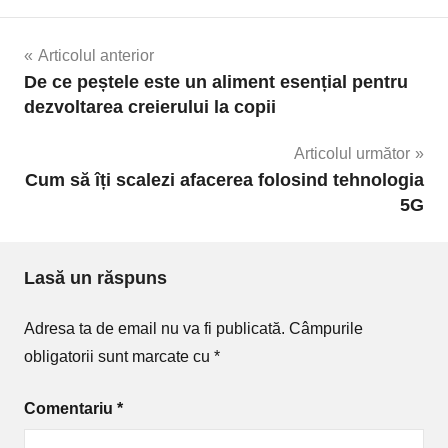
Navigare
Articolul anterior
De ce peștele este un aliment esențial pentru
în
dezvoltarea creierului la copii
articole
Articolul următor
Cum să îți scalezi afacerea folosind tehnologia
5G
Lasă un răspuns
Adresa ta de email nu va fi publicată.
Câmpurile
obligatorii sunt marcate cu
*
Comentariu
*