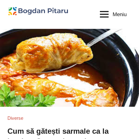
Sari
la
Meniu
Bogdan
blog
conținut
personal
Pitaru
Diverse
Cum să gătești sarmale ca la