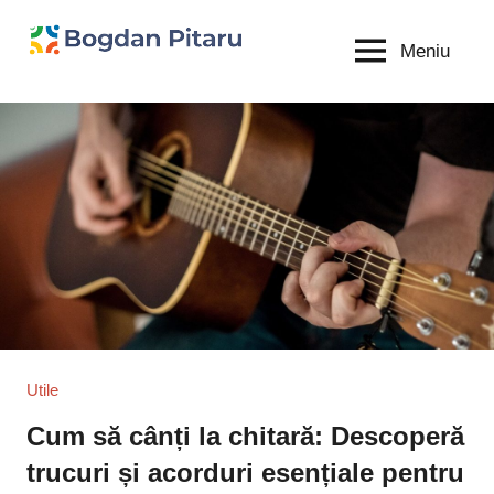
Sari
la
Meniu
Bogdan
blog
conținut
personal
Pitaru
Utile
Cum să cânți la chitară: Descoperă
trucuri și acorduri esențiale pentru