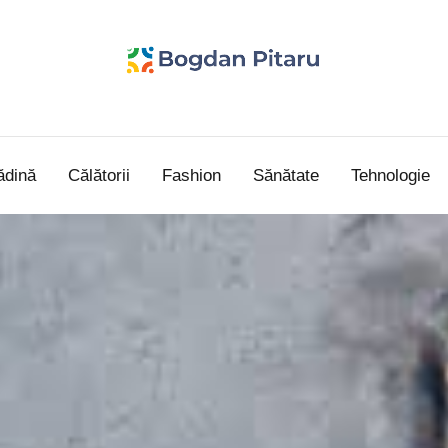
Bogdan
blog
personal
Pitaru
ădină
Călătorii
Fashion
Sănătate
Tehnologie