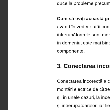
duce la probleme precum s
Cum să eviți această gr
având în vedere atât confo
întrerupătoarele sunt mon
în domeniu, este mai bine
componente.
3. Conectarea incor
Conectarea incorectă a ca
montări electrice de cătr
și, în unele cazuri, la in
și întrerupătoarelor, iar f