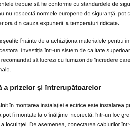
entele trebuie să fie conforme cu standardele de sigur
 sau nu respectă normele europene de siguranță, pot 
riora din cauza expunerii la temperaturi ridicate.
eșeală:
Înainte de a achiziționa materialele pentru inst
 acestora. Investiția într-un sistem de calitate superio
te recomandat să lucrezi cu furnizori de încredere c
nale.
ă a prizelor și întrerupătoarelor
lnit în montarea instalației electrice este instalarea gr
 pot fi montate la o înălțime incorectă, într-un loc gre
a locuinței. De asemenea, conectarea cablurilor înt