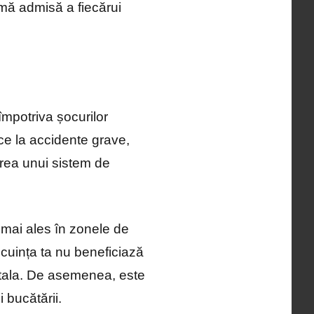
mă admisă a fiecărui
 împotriva șocurilor
uce la accidente grave,
larea unui sistem de
 mai ales în zonele de
ocuința ta nu beneficiază
nstala. De asemenea, este
i bucătării.