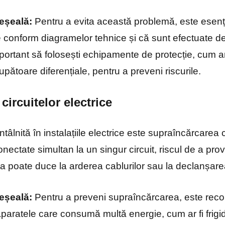
eșeală:
Pentru a evita această problemă, este esenția
e conform diagramelor tehnice și că sunt efectuate de 
portant să folosești echipamente de protecție, cum ar
pătoare diferențiale, pentru a preveni riscurile.
circuitelor electrice
ntâlnită în instalațiile electrice este supraîncărcarea 
nectate simultan la un singur circuit, riscul de a pr
a poate duce la arderea cablurilor sau la declanșarea 
eșeală:
Pentru a preveni supraîncărcarea, este reco
aparatele care consumă multă energie, cum ar fi frigi