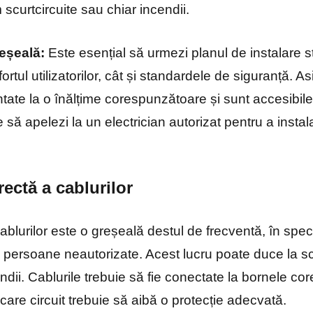
curtcircuite sau chiar incendii.
eșeală:
Este esențial să urmezi planul de instalare sta
rtul utilizatorilor, cât și standardele de siguranță. As
tate la o înălțime corespunzătoare și sunt accesibil
 să apelezi la un electrician autorizat pentru a insta
ectă a cablurilor
blurilor este o greșeală destul de frecventă, în spec
e persoane neautorizate. Acest lucru poate duce la sc
cendii. Cablurile trebuie să fie conectate la bornele c
iecare circuit trebuie să aibă o protecție adecvată.