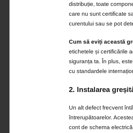
distribuție, toate compon
care nu sunt certificate
curentului sau se pot dete
Cum să eviți această gr
etichetele și certificările
siguranța ta. În plus, es
cu standardele internațio
2. Instalarea greșit
Un alt defect frecvent întâ
întrerupătoarelor. Acestea
cont de schema electrică 