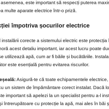
e asemenea, este important să respecți puterea maxi
ea multe aparate electrice într-o priză.
cției împotriva șocurilor electrice
 instalării corecte a sistemului electric este protecția
gnoră acest detaliu important, iar acest lucru poate d
 utilizează apă, cum ar fi băile și bucătăriile. Insta
 este esențială pentru evitarea riscurilor.
eșeală:
Asigură-te că toate echipamentele electrice,
 cu un sistem de împământare corect instalat. Dacă l
ste important să apelezi la un specialist pentru a-l i
 și întrerupătoare cu protecție la apă, mai ales în băi ș