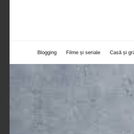
Sari
la
conținut
Blogging
Filme și seriale
Casă și gr