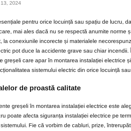
 13, 2024
Niciun
comentariu
t esențiale pentru orice locuință sau spațiu de lucru, 
ocare, mai ales dacă nu se respectă anumite norme și
, la conexiunile incorecte și materialele necorespunz
ectric pot duce la accidente grave sau chiar incendii.
 greșeli care apar în montarea instalației electrice și
cționalitatea sistemului electric din orice locuință sau
alelor de proastă calitate
nte greșeli în montarea instalației electrice este ale
cru poate afecta siguranța instalației electrice pe te
sistemului. Fie că vorbim de cabluri, prize, întrerup