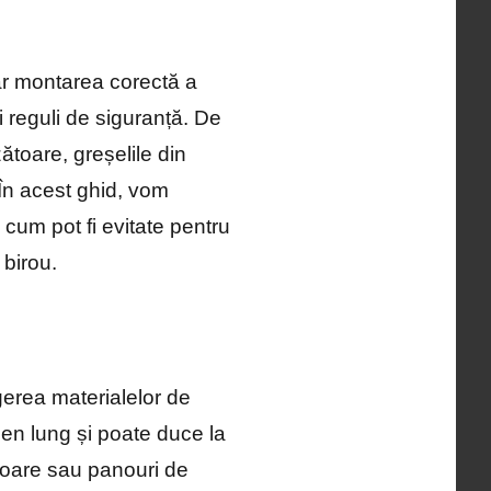
dar montarea corectă a
 reguli de siguranță. De
ătoare, greșelile din
 În acest ghid, vom
 cum pot fi evitate pentru
 birou.
gerea materialelor de
rmen lung și poate duce la
ătoare sau panouri de