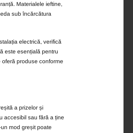
anță. Materialele ieftine,
ceda sub încărcătura
alația electrică, verifică
ară este esențială pentru
are oferă produse conforme
eșită a prizelor și
u accesibil sau fără a ține
r-un mod greșit poate