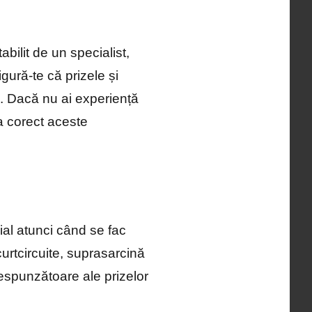
bilit de un specialist,
igură-te că prizele și
e. Dacă nu ai experiență
la corect aceste
ial atunci când se fac
urtcircuite, suprasarcină
orespunzătoare ale prizelor