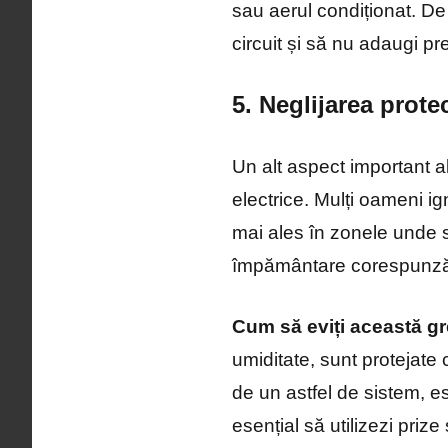
sau aerul condiționat. D
circuit și să nu adaugi pr
5. Neglijarea prote
Un alt aspect important al
electrice. Mulți oameni i
mai ales în zonele unde se
împământare corespunzător
Cum să eviți această gr
umiditate, sunt protejate
de un astfel de sistem, e
esențial să utilizezi prize