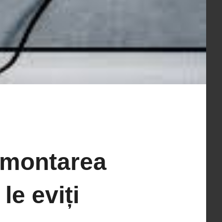
n montarea
le eviți