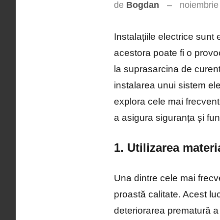
de
Bogdan
noiembrie
Instalațiile electrice sun
acestora poate fi o prov
la suprasarcina de curent
instalarea unui sistem el
explora cele mai frecvente
a asigura siguranța și fun
1. Utilizarea materi
Una dintre cele mai frecve
proastă calitate. Acest lu
deteriorarea prematură a 