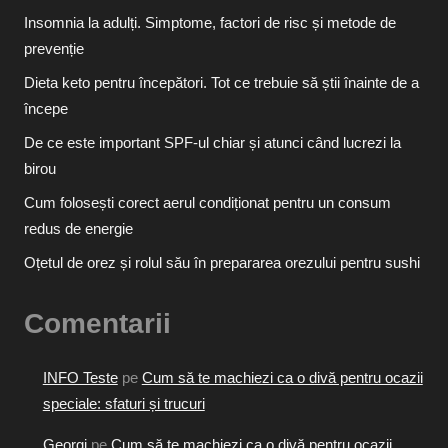
Insomnia la adulți. Simptome, factori de risc și metode de
prevenție
Dieta keto pentru începători. Tot ce trebuie să știi înainte de a
începe
De ce este important SPF-ul chiar și atunci când lucrezi la
birou
Cum folosești corect aerul condiționat pentru un consum
redus de energie
Oțetul de orez și rolul său în prepararea orezului pentru sushi
Comentarii
INFO Teste
pe
Cum să te machiezi ca o divă pentru ocazii
speciale: sfaturi și trucuri
Georgi
pe
Cum să te machiezi ca o divă pentru ocazii