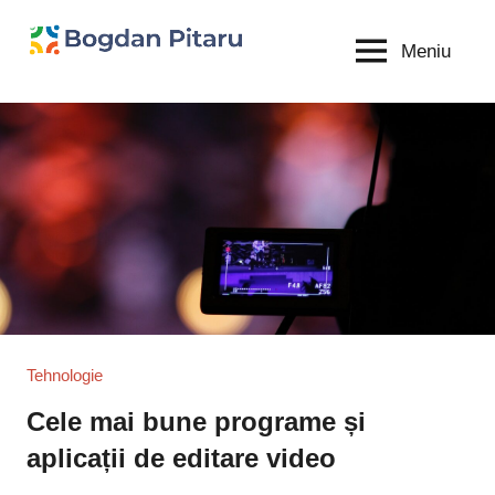
Sari
la
Meniu
Bogdan
blog
conținut
personal
Pitaru
Tehnologie
Cele mai bune programe și
aplicații de editare video