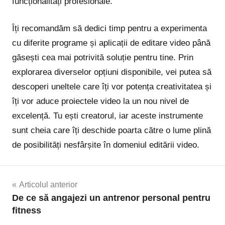
funcționalități profesionale.
Îți recomandăm să dedici timp pentru a experimenta
cu diferite programe și aplicații de editare video până
găsești cea mai potrivită soluție pentru tine. Prin
explorarea diverselor opțiuni disponibile, vei putea să
descoperi uneltele care îți vor potența creativitatea și
îți vor aduce proiectele video la un nou nivel de
excelență. Tu ești creatorul, iar aceste instrumente
sunt cheia care îți deschide poarta către o lume plină
de posibilități nesfârșite în domeniul editării video.
Navigare
Articolul anterior
De ce să angajezi un antrenor personal pentru
în
fitness