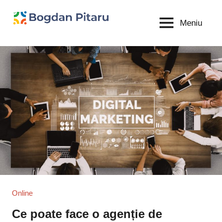
Sari
la
Meniu
Bogdan
blog
conținut
personal
Pitaru
Online
Ce poate face o agenție de