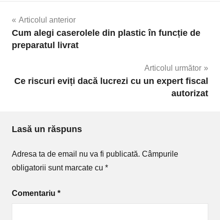
Navigare
Articolul anterior
Cum alegi caserolele din plastic în funcție de
în
preparatul livrat
articole
Articolul următor
Ce riscuri eviți dacă lucrezi cu un expert fiscal
autorizat
Lasă un răspuns
Adresa ta de email nu va fi publicată.
Câmpurile
obligatorii sunt marcate cu
*
Comentariu
*