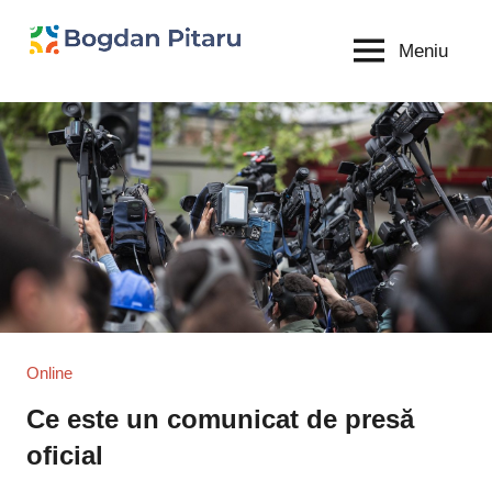
Sari
la
Meniu
Bogdan
blog
conținut
personal
Pitaru
Online
Ce este un comunicat de presă
oficial