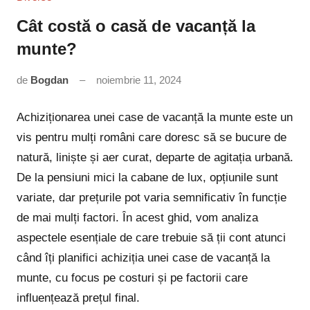
Cât costă o casă de vacanță la
munte?
de
Bogdan
noiembrie 11, 2024
Niciun
comentariu
Achiziționarea unei case de vacanță la munte este un
vis pentru mulți români care doresc să se bucure de
natură, liniște și aer curat, departe de agitația urbană.
De la pensiuni mici la cabane de lux, opțiunile sunt
variate, dar prețurile pot varia semnificativ în funcție
de mai mulți factori. În acest ghid, vom analiza
aspectele esențiale de care trebuie să ții cont atunci
când îți planifici achiziția unei case de vacanță la
munte, cu focus pe costuri și pe factorii care
influențează prețul final.