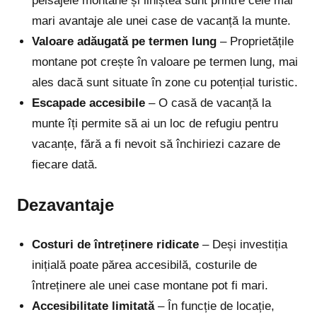
peisajele montane și liniștea sunt printre cele mai
mari avantaje ale unei case de vacanță la munte.
Valoare adăugată pe termen lung
– Proprietățile
montane pot crește în valoare pe termen lung, mai
ales dacă sunt situate în zone cu potențial turistic.
Escapade accesibile
– O casă de vacanță la
munte îți permite să ai un loc de refugiu pentru
vacanțe, fără a fi nevoit să închiriezi cazare de
fiecare dată.
Dezavantaje
Costuri de întreținere ridicate
– Deși investiția
inițială poate părea accesibilă, costurile de
întreținere ale unei case montane pot fi mari.
Accesibilitate limitată
– În funcție de locație,