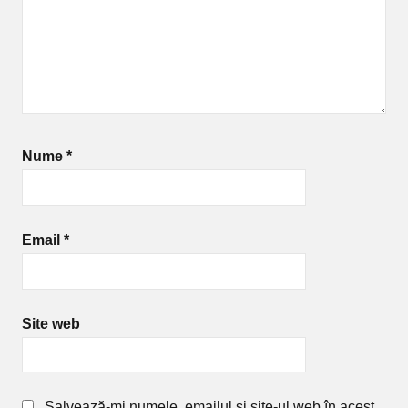
Nume
*
Email
*
Site web
Salvează-mi numele, emailul și site-ul web în acest