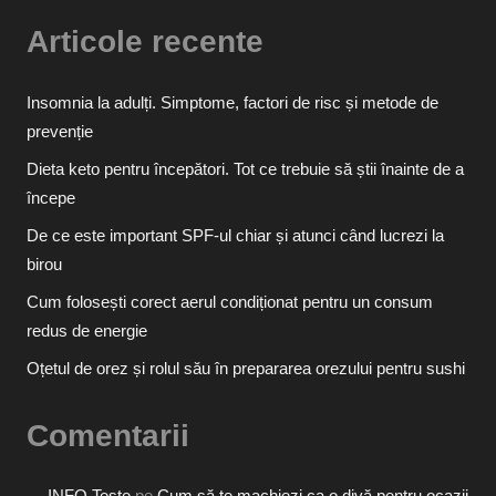
Articole recente
Insomnia la adulți. Simptome, factori de risc și metode de
prevenție
Dieta keto pentru începători. Tot ce trebuie să știi înainte de a
începe
De ce este important SPF-ul chiar și atunci când lucrezi la
birou
Cum folosești corect aerul condiționat pentru un consum
redus de energie
Oțetul de orez și rolul său în prepararea orezului pentru sushi
Comentarii
INFO Teste
pe
Cum să te machiezi ca o divă pentru ocazii