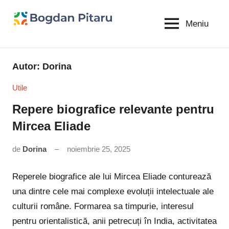
Sari
la
Meniu
Bogdan
blog
conținut
personal
Pitaru
Autor:
Dorina
Utile
Repere biografice relevante pentru
Mircea Eliade
de
Dorina
noiembrie 25, 2025
Niciun
comentariu
Reperele biografice ale lui Mircea Eliade conturează
una dintre cele mai complexe evoluții intelectuale ale
culturii române. Formarea sa timpurie, interesul
pentru orientalistică, anii petrecuți în India, activitatea