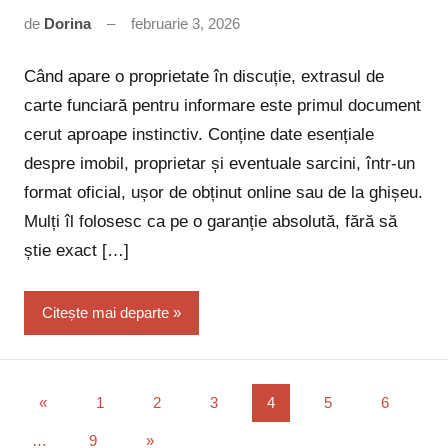
de
Dorina
februarie 3, 2026
Niciun
comentariu
Când apare o proprietate în discuție, extrasul de
carte funciară pentru informare este primul document
cerut aproape instinctiv. Conține date esențiale
despre imobil, proprietar și eventuale sarcini, într-un
format oficial, ușor de obținut online sau de la ghișeu.
Mulți îl folosesc ca pe o garanție absolută, fără să
știe exact […]
Citește mai departe
Paginație
Articole
«
1
2
3
4
5
6
anterioare
articole
Articole
…
9
»