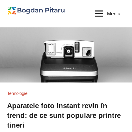
Sari
la
Meniu
Bogdan
blog
conținut
personal
Pitaru
Tehnologie
Aparatele foto instant revin în
trend: de ce sunt populare printre
tineri