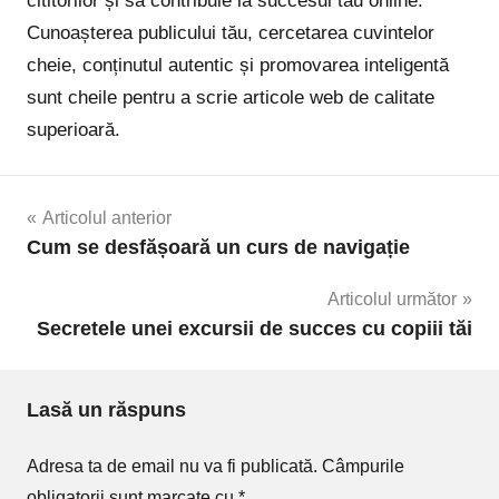
cititorilor și să contribuie la succesul tău online.
Cunoașterea publicului tău, cercetarea cuvintelor
cheie, conținutul autentic și promovarea inteligentă
sunt cheile pentru a scrie articole web de calitate
superioară.
Navigare
Articolul anterior
Cum se desfășoară un curs de navigație
în
Articolul următor
articole
Secretele unei excursii de succes cu copiii tăi
Lasă un răspuns
Adresa ta de email nu va fi publicată.
Câmpurile
obligatorii sunt marcate cu
*