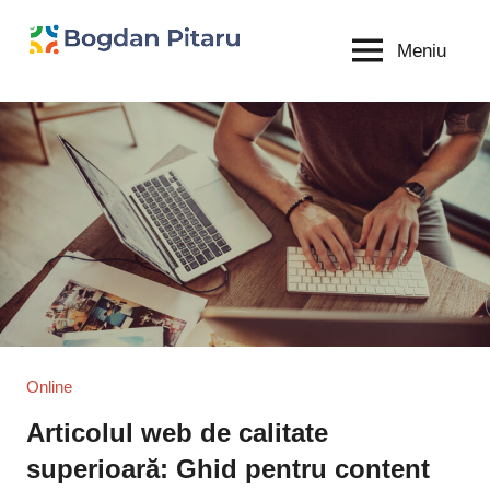
Sari
la
Meniu
Bogdan
blog
conținut
personal
Pitaru
Online
Articolul web de calitate
superioară: Ghid pentru content